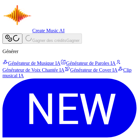
Create Music AI
Gagner des crédits
Gagner
Générer
Générateur de Musique IA
Générateur de Paroles IA
Générateur de Voix Chantée IA
Générateur de Cover IA
Clip
musical IA