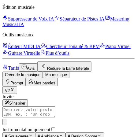
Édition musicale
Suppresseur de Voix IA
Séparateur de Pistes IA
Mastering
Musical IA
Outils musicaux
Éditeur MIDI IA
Chercheur Tonalité & BPM
Piano Virtuel
Guitare Virtuelle
Plus d’outils
Tarifs
Avis
Réduire la barre latérale
Créer de la musique
Ma musique
Prompt
Mes paroles
V2
Invite
S'inspirer
Instrumental uniquement
#
Sous-genre
#
Ambiance
#
Design Sonore