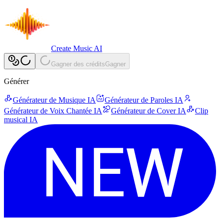
Create Music AI
Gagner des crédits
Gagner
Générer
Générateur de Musique IA
Générateur de Paroles IA
Générateur de Voix Chantée IA
Générateur de Cover IA
Clip
musical IA