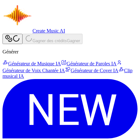
Create Music AI
Gagner des crédits
Gagner
Générer
Générateur de Musique IA
Générateur de Paroles IA
Générateur de Voix Chantée IA
Générateur de Cover IA
Clip
musical IA