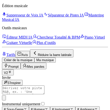
Édition musicale
Suppresseur de Voix IA
Séparateur de Pistes IA
Mastering
Musical IA
Outils musicaux
Éditeur MIDI IA
Chercheur Tonalité & BPM
Piano Virtuel
Guitare Virtuelle
Plus d’outils
Tarifs
Avis
Réduire la barre latérale
Créer de la musique
Ma musique
Prompt
Mes paroles
V2
Invite
S'Inspirer
Instrumental uniquement
#
Sous-Genre
#
Humeur
#
Instrument
#
Ambiance