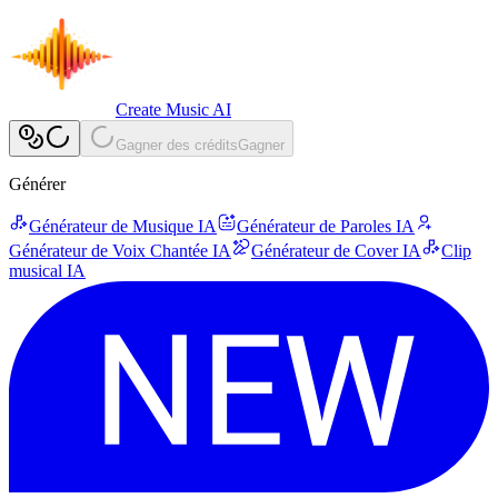
Create Music AI
Gagner des crédits
Gagner
Générer
Générateur de Musique IA
Générateur de Paroles IA
Générateur de Voix Chantée IA
Générateur de Cover IA
Clip
musical IA