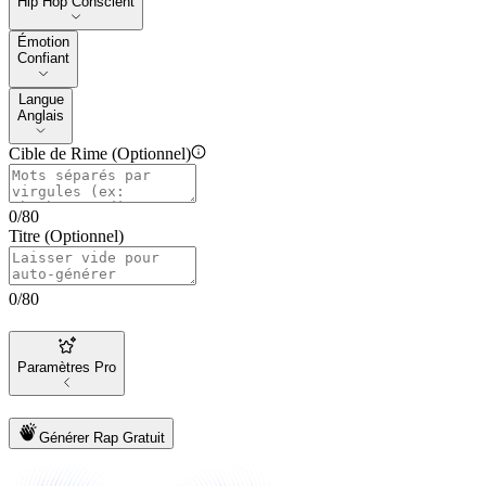
Hip Hop Conscient
Émotion
Émotion
Confiant
Langue
Langue
Anglais
Cible de Rime (Optionnel)
0
/
80
Titre (Optionnel)
0
/
80
Paramètres Pro
Générer Rap Gratuit