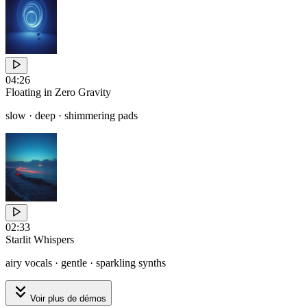
04:26
Floating in Zero Gravity
slow · deep · shimmering pads
02:33
Starlit Whispers
airy vocals · gentle · sparkling synths
Voir plus de démos