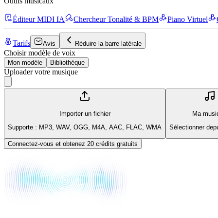
Outils musicaux
Éditeur MIDI IA
Chercheur Tonalité & BPM
Piano Virtuel
Tarifs
Avis
Réduire la barre latérale
Choisir modèle de voix
Mon modèle
Bibliothèque
Uploader votre musique
Importer un fichier
Ma musi
Supporte : MP3, WAV, OGG, M4A, AAC, FLAC, WMA
Sélectionner dep
Connectez-vous et obtenez 20 crédits gratuits