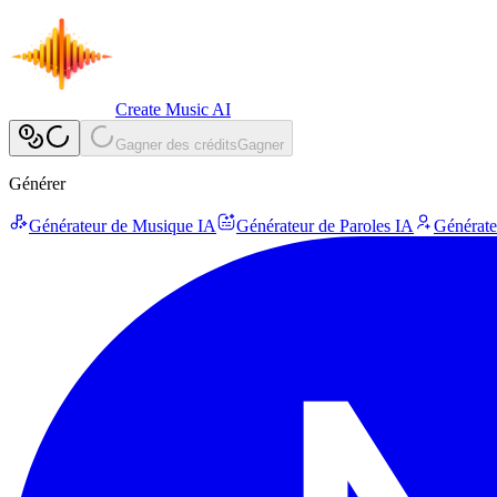
Create Music AI
Gagner des crédits
Gagner
Générer
Générateur de Musique IA
Générateur de Paroles IA
Générate