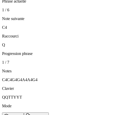
Phrase actuelle
1 / 6
Note suivante
C4
Raccourci
Q
Progression phrase
1 / 7
Notes
C4
C4
G4
G4
A4
A4
G4
Clavier
Q
Q
T
T
Y
Y
T
Mode