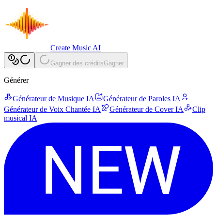
Create Music AI
Gagner des crédits
Gagner
Générer
Générateur de Musique IA
Générateur de Paroles IA
Générateur de Voix Chantée IA
Générateur de Cover IA
Clip
musical IA