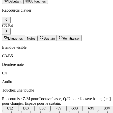
Debutant
88 touches
Raccourcis clavier
C
3
-B
4
Etiquettes
Notes
Sustain
Reinitialiser
Etendue visible
C3-B5
Derniere note
C4
Audio
Touchez une touche
Raccourcis : Z-M pour l'octave basse, Q-U pour l'octave haute, [ et ]
pour changer, Espace pour le sustain.
C3
Z
D3
X
E3
C
F3
V
G3
B
A3
N
B3
M