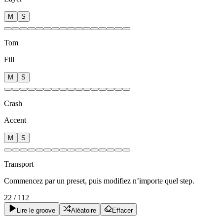
M
S
Tom
Fill
M
S
Crash
Accent
M
S
Transport
Commencez par un preset, puis modifiez n’importe quel step.
22
/
112
Lire le groove
Aléatoire
Effacer