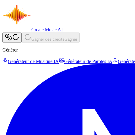
Create Music AI
Gagner des crédits
Gagner
Générer
Générateur de Musique IA
Générateur de Paroles IA
Générate