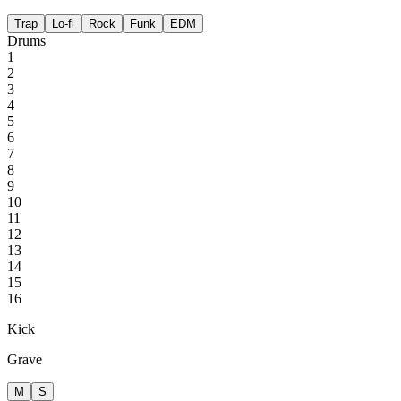
Trap
Lo-fi
Rock
Funk
EDM
Drums
1
2
3
4
5
6
7
8
9
10
11
12
13
14
15
16
Kick
Grave
M
S