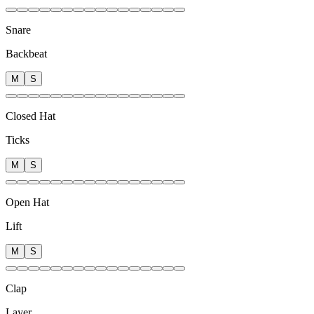
Snare
Backbeat
M
S
Closed Hat
Ticks
M
S
Open Hat
Lift
M
S
Clap
Layer