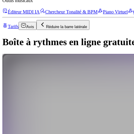
Outils musicaux
Éditeur MIDI IA
Chercheur Tonalité & BPM
Piano Virtuel
Tarifs
Avis
Réduire la barre latérale
Boîte à rythmes en ligne gratuit