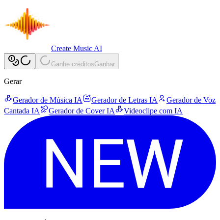
Create Music AI
Ganhe créditos
Ganhar
Gerar
Gerador de Música IA
Gerador de Letras IA
Gerador de Voz
Cantada IA
Gerador de Cover IA
Videoclipe com IA