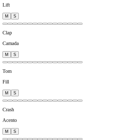
Lift
M
S
Clap
Camada
M
S
Tom
Fill
M
S
Crash
Acento
M
S