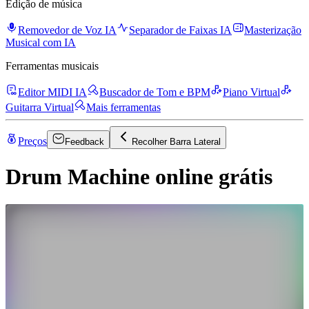
Edição de música
Removedor de Voz IA
Separador de Faixas IA
Masterização
Musical com IA
Ferramentas musicais
Editor MIDI IA
Buscador de Tom e BPM
Piano Virtual
Guitarra Virtual
Mais ferramentas
Preços
Feedback
Recolher Barra Lateral
Drum Machine online grátis