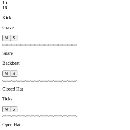
15
16
Kick
Grave
M
S
Snare
Backbeat
M
S
Closed Hat
Ticks
M
S
Open Hat