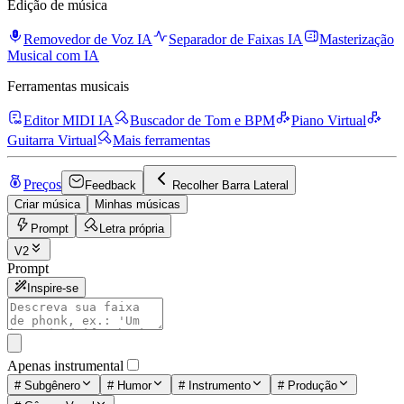
Edição de música
Removedor de Voz IA
Separador de Faixas IA
Masterização
Musical com IA
Ferramentas musicais
Editor MIDI IA
Buscador de Tom e BPM
Piano Virtual
Guitarra Virtual
Mais ferramentas
Preços
Feedback
Recolher Barra Lateral
Criar música
Minhas músicas
Prompt
Letra própria
V2
Prompt
Inspire-se
Apenas instrumental
#
Subgênero
#
Humor
#
Instrumento
#
Produção