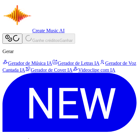
Create Music AI
Ganhe créditos
Ganhar
Gerar
Gerador de Música IA
Gerador de Letras IA
Gerador de Voz
Cantada IA
Gerador de Cover IA
Videoclipe com IA