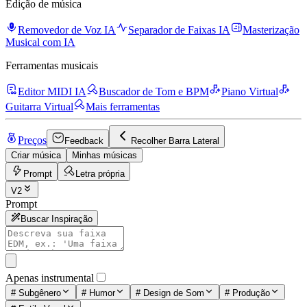
Edição de música
Removedor de Voz IA
Separador de Faixas IA
Masterização
Musical com IA
Ferramentas musicais
Editor MIDI IA
Buscador de Tom e BPM
Piano Virtual
Guitarra Virtual
Mais ferramentas
Preços
Feedback
Recolher Barra Lateral
Criar música
Minhas músicas
Prompt
Letra própria
V2
Prompt
Buscar Inspiração
Apenas instrumental
#
Subgênero
#
Humor
#
Design de Som
#
Produção