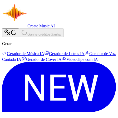
Create Music AI
Ganhe créditos
Ganhar
Gerar
Gerador de Música IA
Gerador de Letras IA
Gerador de Voz
Cantada IA
Gerador de Cover IA
Videoclipe com IA