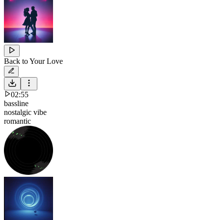
Back to Your Love
02:55
bassline
nostalgic vibe
romantic