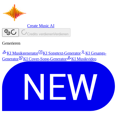
Create Music AI
Credits verdienen
Verdienen
Generieren
KI Musikgenerator
KI Songtext-Generator
KI Gesangs-
Generator
KI Cover-Song-Generator
KI Musikvideo