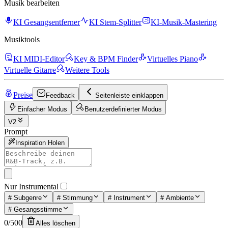
Musik bearbeiten
KI Gesangsentferner
KI Stem-Splitter
KI-Musik-Mastering
Musiktools
KI MIDI-Editor
Key & BPM Finder
Virtuelles Piano
Virtuelle Gitarre
Weitere Tools
Preise
Feedback
Seitenleiste einklappen
Einfacher Modus
Benutzerdefinierter Modus
V2
Prompt
Inspiration Holen
Nur Instrumental
#
Subgenre
#
Stimmung
#
Instrument
#
Ambiente
#
Gesangsstimme
0
/
500
Alles löschen