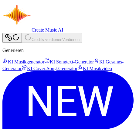
Create Music AI
Credits verdienen
Verdienen
Generieren
KI Musikgenerator
KI Songtext-Generator
KI Gesangs-
Generator
KI Cover-Song-Generator
KI Musikvideo