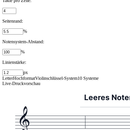
Takte pro Zeile
:
Seitenrand
:
%
Notensystem-Abstand
:
%
Linienstärke
:
px
Letter
Hochformat
Violinschlüssel-System
10 Systeme
Live-Druckvorschau