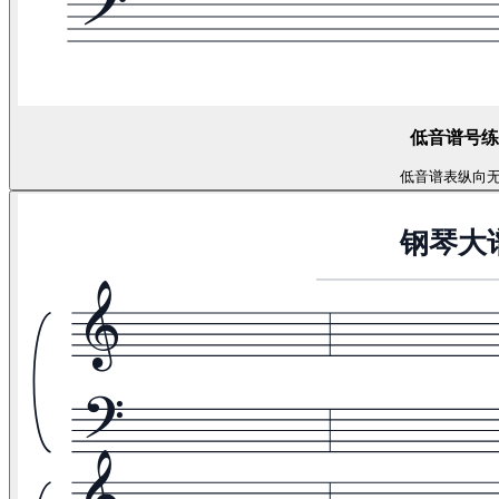
低音谱号练
低音谱表
纵向