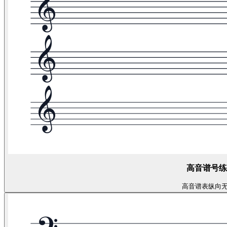
高音谱号练
高音谱表
纵向