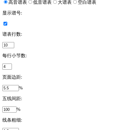
高音谱表
低音谱表
大谱表
空白谱表
显示谱号
:
谱表行数
:
每行小节数
:
页面边距
:
%
五线间距
:
%
线条粗细
: