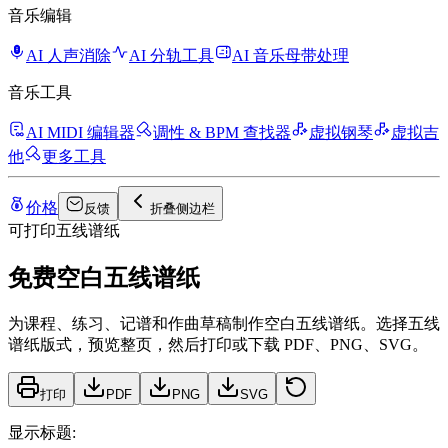
音乐编辑
AI 人声消除
AI 分轨工具
AI 音乐母带处理
音乐工具
AI MIDI 编辑器
调性 & BPM 查找器
虚拟钢琴
虚拟吉
他
更多工具
价格
反馈
折叠侧边栏
可打印五线谱纸
免费空白五线谱纸
为课程、练习、记谱和作曲草稿制作空白五线谱纸。选择五线
谱纸版式，预览整页，然后打印或下载 PDF、PNG、SVG。
打印
PDF
PNG
SVG
显示标题
: