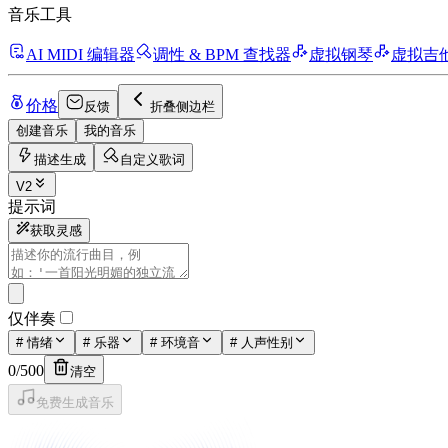
音乐工具
AI MIDI 编辑器
调性 & BPM 查找器
虚拟钢琴
虚拟吉
价格
反馈
折叠侧边栏
创建音乐
我的音乐
描述生成
自定义歌词
V2
提示词
获取灵感
仅伴奏
#
情绪
#
乐器
#
环境音
#
人声性别
0
/
500
清空
免费生成音乐