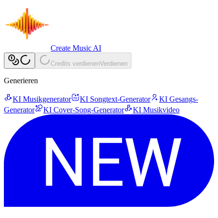
Create Music AI
Credits verdienen
Verdienen
Generieren
KI Musikgenerator
KI Songtext-Generator
KI Gesangs-
Generator
KI Cover-Song-Generator
KI Musikvideo