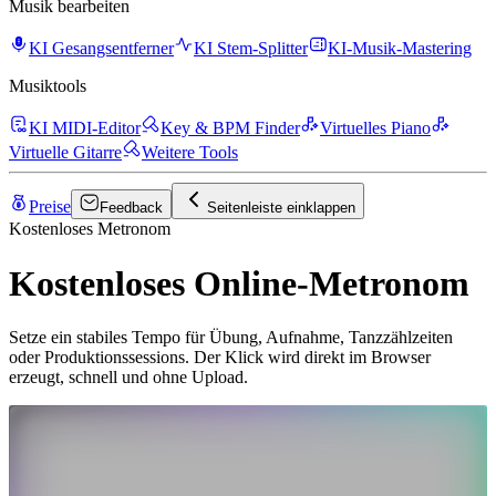
Musik bearbeiten
KI Gesangsentferner
KI Stem-Splitter
KI-Musik-Mastering
Musiktools
KI MIDI-Editor
Key & BPM Finder
Virtuelles Piano
Virtuelle Gitarre
Weitere Tools
Preise
Feedback
Seitenleiste einklappen
Kostenloses Metronom
Kostenloses Online-Metronom
Setze ein stabiles Tempo für Übung, Aufnahme, Tanzzählzeiten
oder Produktionssessions. Der Klick wird direkt im Browser
erzeugt, schnell und ohne Upload.