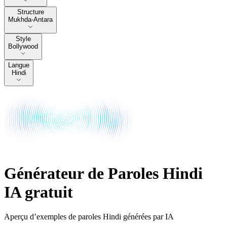
Structure
Structure
Mukhda-Antara
Style
Style
Bollywood
Langue
Langue
Hindi
Générateur de Paroles Hindi
IA gratuit
Aperçu d’exemples de paroles Hindi générées par IA