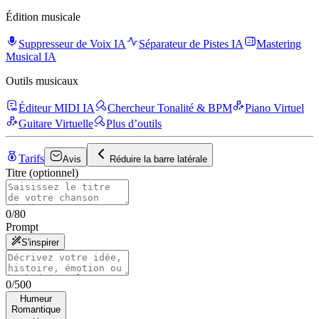
Édition musicale
Suppresseur de Voix IA
Séparateur de Pistes IA
Mastering
Musical IA
Outils musicaux
Éditeur MIDI IA
Chercheur Tonalité & BPM
Piano Virtuel
Guitare Virtuelle
Plus d’outils
Tarifs
Avis
Réduire la barre latérale
Titre (optionnel)
0
/
80
Prompt
S'inspirer
0
/
500
Humeur
Humeur
Romantique