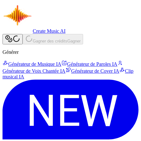
Create Music AI
Gagner des crédits
Gagner
Générer
Générateur de Musique IA
Générateur de Paroles IA
Générateur de Voix Chantée IA
Générateur de Cover IA
Clip
musical IA