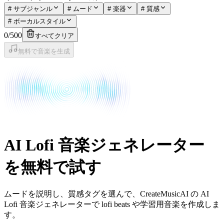
#
サブジャンル
#
ムード
#
楽器
#
質感
#
ボーカルスタイル
0
/
500
すべてクリア
無料で音楽を生成
AI Lofi 音楽ジェネレーター
を無料で試す
ムードを説明し、質感タグを選んで、CreateMusicAI の AI
Lofi 音楽ジェネレーターで lofi beats や学習用音楽を作成しま
す。