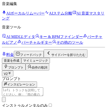
音楽編集
AIボーカルリムーバー
AIステム分離
AI 音楽マスタリ
ング
音楽ツール
AI MIDIエディタ
キー & BPMファインダー
バーチャ
ルピアノ
バーチャルギター
その他のツール
料金
フィードバック
サイドバーを折りたたむ
音楽を作成
マイミュージック
プロンプト
自作の歌詞
V2
プロンプト
インスピレーション
インストゥルメンタルのみ