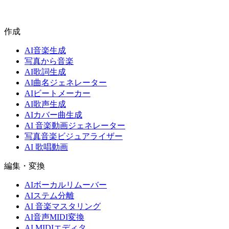
MP3、WAV、MIDI、ステムをエクスポートしてあらゆるワ
ークフローに適合
作成
AI音楽生成
写真から音楽
AI歌詞生成
AI曲名ジェネレーター
AIビートメーカー
AI歌声生成
AIカバー曲生成
AI 音楽動画ジェネレーター
写真音楽ビジュアライザー
AI 歌唱動画
編集・変換
AIボーカルリムーバー
AIステム分離
AI 音楽マスタリング
AI音声MIDI変換
AI MIDIエディタ