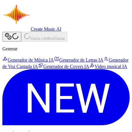
Create Music AI
Gana créditos
Ganar
Generar
Generador de Música IA
Generador de Letras IA
Generador
de Voz Cantada IA
Generador de Covers IA
Video musical IA