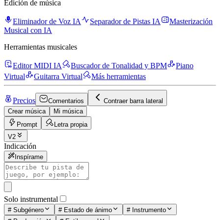
Edición de música
Eliminador de Voz IA
Separador de Pistas IA
Masterización
Musical con IA
Herramientas musicales
Editor MIDI IA
Buscador de Tonalidad y BPM
Piano
Virtual
Guitarra Virtual
Más herramientas
Precios
Comentarios
Contraer barra lateral
Crear música
Mi música
Prompt
Letra propia
V2
Indicación
Inspírame
Solo instrumental
#
Subgénero
#
Estado de ánimo
#
Instrumento